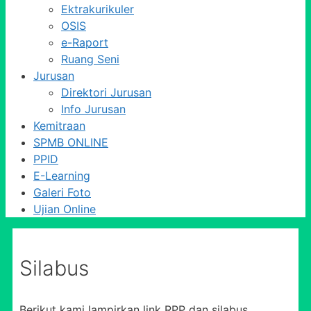
Ektrakurikuler
OSIS
e-Raport
Ruang Seni
Jurusan
Direktori Jurusan
Info Jurusan
Kemitraan
SPMB ONLINE
PPID
E-Learning
Galeri Foto
Ujian Online
Silabus
Berikut kami lampirkan link RPP dan silabus