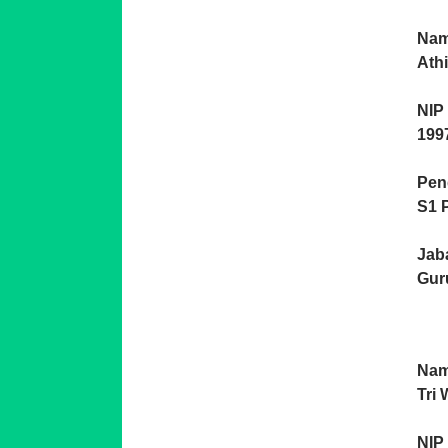
Nam
Athi
NIP 
19
Pen
S1 
Jab
Gur
Nam
Tri 
NIP 