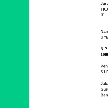
Jur
TKJ
IT
Nam
Ulfa
NIP 
199
Pen
S1 
Jab
Gur
Ben