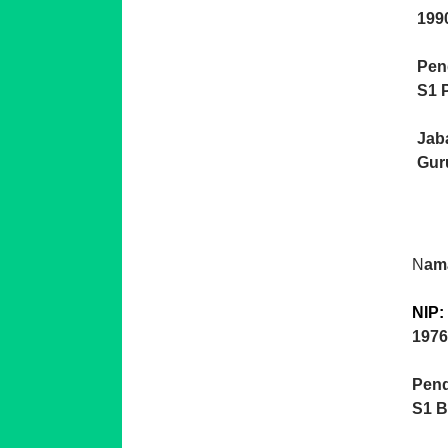
199
Pen
S1 
Jab
Gur
N
am
1976
Pend
S1 B