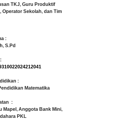
usan TKJ,
Guru Produktif
, Operator Sekolah, dan Tim
a :
h, S.Pd
:
9310022024212041
didikan :
Pendidikan Matematika
atan :
u Mapel, Anggota Bank Mini,
dahara PKL