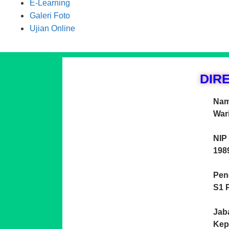
E-Learning
Galeri Foto
Ujian Online
DIR
Nam
Wari
NIP 
198
Pen
S1 
Jab
Kep