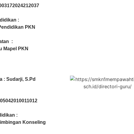
003172024212037
didikan :
Pendidikan PKN
atan :
u Mapel PKN
a :
Sudarji, S.Pd
NIP:
05042010011012
idikan :
imbingan Konseling