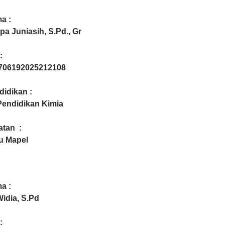
a :
pa Juniasih, S.Pd., Gr
:
9706192025212108
didikan :
Pendidikan Kimia
atan :
u Mapel
a :
Widia, S.Pd
: