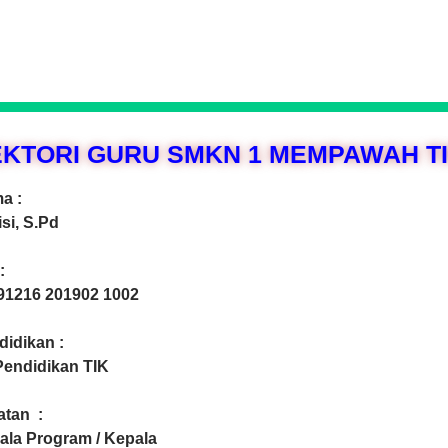
EKTORI GURU SMKN 1 MEMPAWAH T
a :
si, S.Pd
:
91216 201902 1002
didikan :
Pendidikan TIK
atan :
ala Program / Kepala